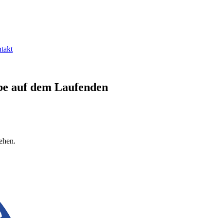
takt
be auf dem Laufenden
ehen.