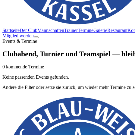
Startseite
Der Club
Mannschaften
Trainer
Termine
Galerie
Restaurant
Kon
Mitglied werden
Events & Termine
Clubabend, Turnier und Teamspiel — blei
0
kommende
Termine
Keine passenden Events gefunden.
Ändere die Filter oder setze sie zurück, um wieder mehr Termine zu s