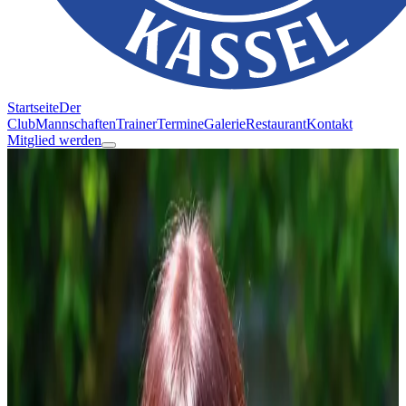
Startseite
Der
Club
Mannschaften
Trainer
Termine
Galerie
Restaurant
Kontakt
Mitglied werden
Vorstand
Menschen, die Blau-Weiss Kassel
gestalten
Unser Vorstand engagiert sich für transparente Kommunikation,
moderne Infrastruktur und ein Clubleben, das alle Mitglieder
mitnimmt.
Vorsitzender
Jens Schumacher
Verantwortlich für die strategische Ausrichtung des Clubs und die