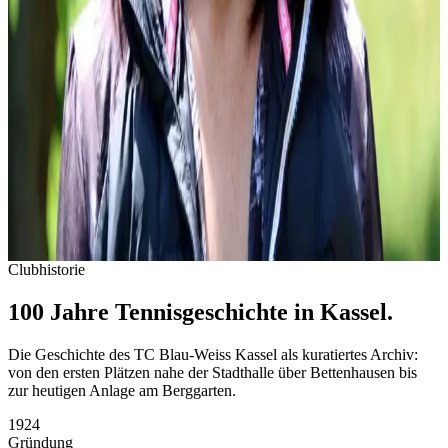
Verantwortlich für die technische Ausstattung und Wartung der
Sportanlagen.
0173-9920701
technischer-sportwart@tc-blau-weiss-
kassel.de
Ansprechpartnerin Homepage
Marion Stondzik
Verwaltet die digitale Präsenz des Clubs.
0170-7306304
mkfstondzik@web.de
Clubhistorie
100 Jahre Tennisgeschichte in Kassel.
Die Geschichte des TC Blau-Weiss Kassel als kuratiertes Archiv:
von den ersten Plätzen nahe der Stadthalle über Bettenhausen bis
zur heutigen Anlage am Berggarten.
1924
Gründung