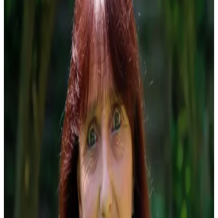
Repräsentation nach außen.
0175-1590033
Jens.schumacher@schumacher-online.com
Stellvertretender Vorsitzender
Helge Lorenz-Heipel
Unterstützt den Vorsitzenden und vertritt ihn bei Abwesenheit in
allen Belangen.
0177-8932840
BW_lorenz@web.de
Schatzmeister
Heinz Franzbach
Verwaltet die Finanzen des Clubs und ist Ansprechpartner für alle
finanziellen Angelegenheiten.
0152-06493859
schatzmeister@tc-blau-weiss-kassel.de
Jugendwart
Klaus-Dieter Stondzik