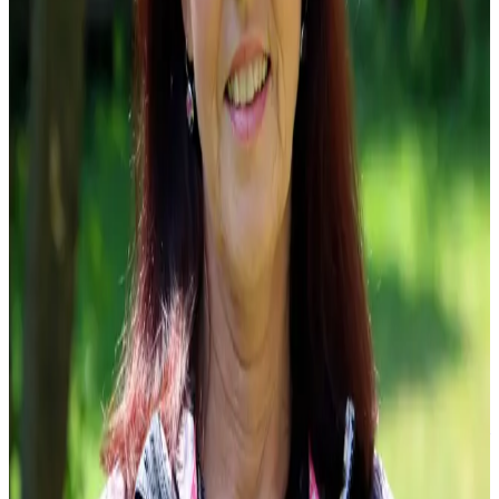
Organisiert und betreut alle Jugendaktivitäten und ist
Ansprechpartner für junge Mitglieder.
0151-16115535
jugendwart@tc-blau-weiss-kassel.de
Sportwart
Nicolai Sossalla
Verantwortlich für die sportlichen Aktivitäten und Teamspiele der
Erwachsenen des Clubs.
0178-1672637
sportwart@tc-blau-weiss-kassel.de
Kommunikations­beauftragte
Almut Schirmak
Verwaltet die Öffentlichkeitsarbeit und Kommunikation des Clubs
nach innen und außen.
0163-6937070
kommunikationsbeauftragtetcbw@gmail.com
Technischer Sportwart
Jürgen Frankenstein-Frambach